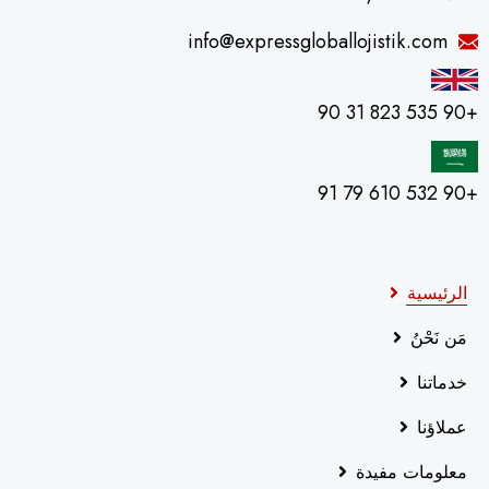
info@expressgloballojistik.com
+90 535 823 31 90
+90 532 610 79 91
الرئيسية
مَن نَحْنُ
خدماتنا
عملاؤنا
معلومات مفيدة