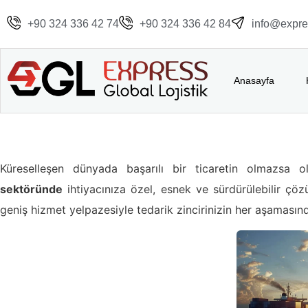
+90 324 336 42 74
+90 324 336 42 84
info@expres
Anasayfa
Küreselleşen dünyada başarılı bir ticaretin olmazsa ol
sektöründe
ihtiyacınıza özel, esnek ve sürdürülebilir çö
geniş hizmet yelpazesiyle tedarik zincirinizin her aşamasınd