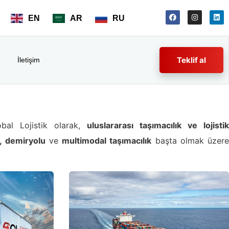
EN
AR
RU
Teklif al
İletişim
obal Lojistik olarak,
uluslararası taşımacılık ve lojisti
, demiryolu
ve
multimodal taşımacılık
başta olmak üzer