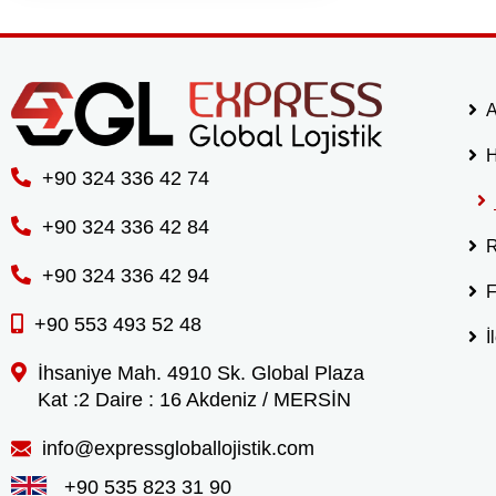
A
H
+90 324 336 42 74
+90 324 336 42 84
R
+90 324 336 42 94
F
+90 553 493 52 48
İ
İhsaniye Mah. 4910 Sk. Global Plaza
Kat :2 Daire : 16 Akdeniz / MERSİN
info@expressgloballojistik.com
+90 535 823 31 90