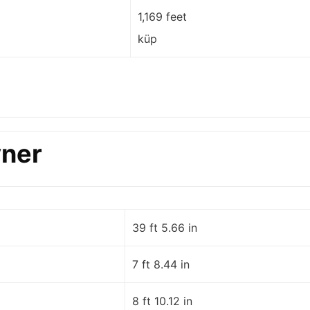
1,169 feet
küp
yner
39 ft 5.66 in
7 ft 8.44 in
8 ft 10.12 in