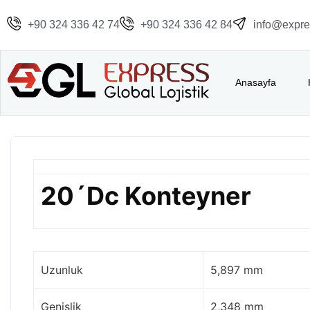
+90 324 336 42 74
+90 324 336 42 84
info@expres
Anasayfa
20´Dc Konteyner
Uzunluk
5,897 mm
Genişlik
2,348 mm