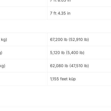
7 ft 4.35 in
 kg)
67,200 lb (52,910 lb)
g)
5,120 lb (5,400 lb)
kg)
62,080 lb (47,510 lb)
1,155 feet küp