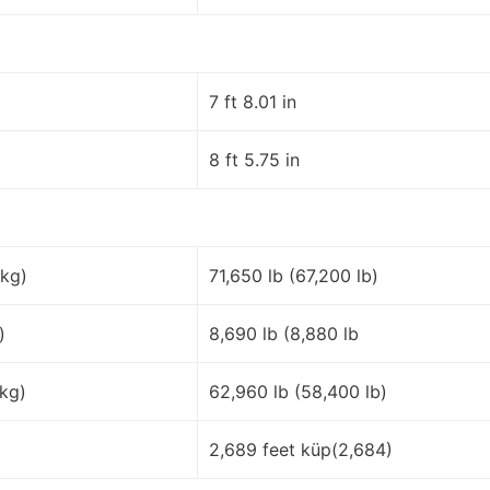
7 ft 8.01 in
8 ft 5.75 in
 kg)
71,650 lb (67,200 lb)
)
8,690 lb (8,880 lb
kg)
62,960 lb (58,400 lb)
2,689 feet küp(2,684)