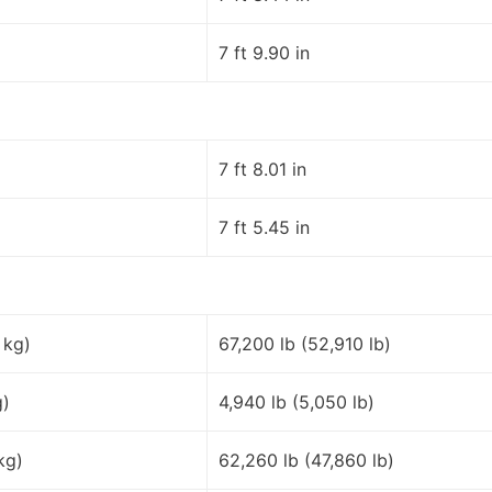
7 ft 9.90 in
7 ft 8.01 in
7 ft 5.45 in
 kg)
67,200 lb (52,910 lb)
g)
4,940 lb (5,050 lb)
kg)
62,260 lb (47,860 lb)