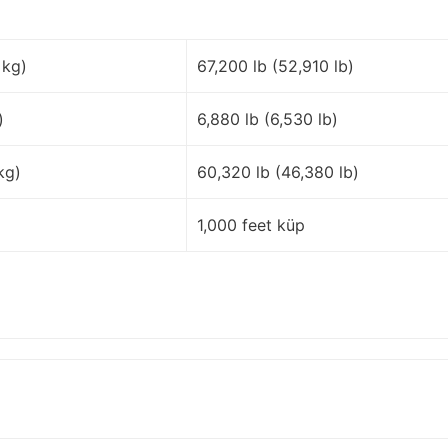
 kg)
67,200 lb (52,910 lb)
)
6,880 lb (6,530 lb)
kg)
60,320 lb (46,380 lb)
1,000 feet küp