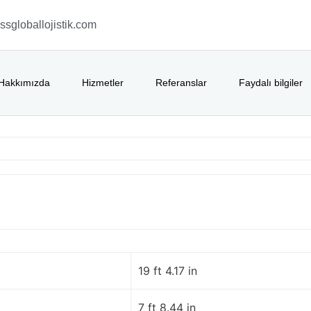
sgloballojistik.com
Hakkımızda
Hizmetler
Referanslar
Faydalı bilgiler
19 ft 4.17 in
7 ft 8.44 in